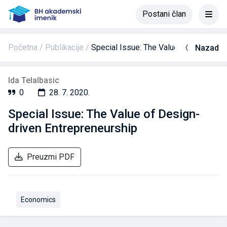
Postani član
Početna
Publikacije
Special Issue: The Value of Design-dr
Nazad
Ida Telalbasic
0
28. 7. 2020.
Special Issue: The Value of Design-
driven Entrepreneurship
Preuzmi PDF
Economics