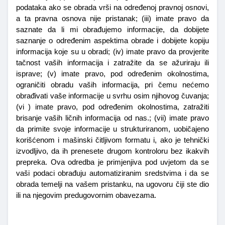
podataka ako se obrada vrši na određenoj pravnoj osnovi, 
a ta pravna osnova nije pristanak; (iii) imate pravo da 
saznate da li mi obrađujemo informacije, da dobijete 
saznanje o određenim aspektima obrade i dobijete kopiju 
informacija koje su u obradi; (iv) imate pravo da provjerite 
tačnost vaših informacija i zatražite da se ažuriraju ili 
isprave; (v) imate pravo, pod određenim okolnostima, 
ograničiti obradu vaših informacija, pri čemu nećemo 
obrađivati vaše informacije u svrhu osim njihovog čuvanja; 
(vi ) imate pravo, pod određenim okolnostima, zatražiti 
brisanje vaših ličnih informacija od nas.; (vii) imate pravo 
da primite svoje informacije u strukturiranom, uobičajeno 
korišćenom i mašinski čitljivom formatu i, ako je tehnički 
izvodljivo, da ih prenesete drugom kontroloru bez ikakvih 
prepreka. Ova odredba je primjenjiva pod uvjetom da se 
vaši podaci obrađuju automatiziranim sredstvima i da se 
obrada temelji na vašem pristanku, na ugovoru čiji ste dio 
ili na njegovim predugovornim obavezama.