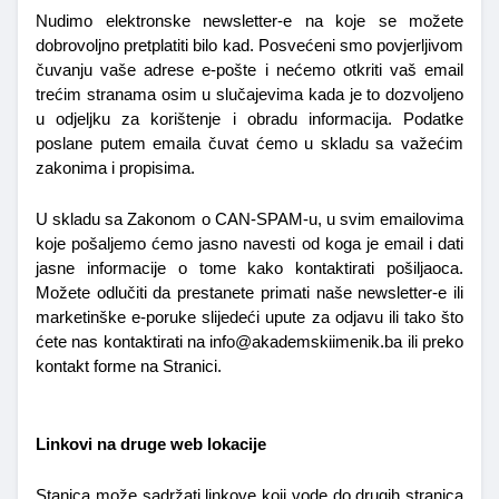
Nudimo elektronske newsletter-e na koje se možete 
dobrovoljno pretplatiti bilo kad. Posvećeni smo povjerljivom 
čuvanju vaše adrese e-pošte i nećemo otkriti vaš email 
trećim stranama osim u slučajevima kada je to dozvoljeno 
u odjeljku za korištenje i obradu informacija. Podatke 
poslane putem emaila čuvat ćemo u skladu sa važećim 
zakonima i propisima.
U skladu sa Zakonom o CAN-SPAM-u, u svim emailovima 
koje pošaljemo ćemo jasno navesti od koga je email i dati 
jasne informacije o tome kako kontaktirati pošiljaoca. 
Možete odlučiti da prestanete primati naše newsletter-e ili 
marketinške e-poruke slijedeći upute za odjavu ili tako što 
ćete nas kontaktirati na info@akademskiimenik.ba ili preko 
kontakt forme na Stranici.
Linkovi na druge web lokacije
Stanica može sadržati linkove koji vode do drugih stranica 