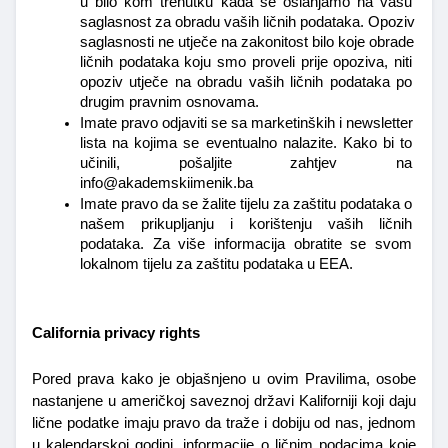
u bilo kom trenutku kada se oslanjamo na vašu 
saglasnost za obradu vaših ličnih podataka. Opoziv 
saglasnosti ne utječe na zakonitost bilo koje obrade 
ličnih podataka koju smo proveli prije opoziva, niti 
opoziv utječe na obradu vaših ličnih podataka po 
drugim pravnim osnovama.
Imate pravo odjaviti se sa marketinških i newsletter 
lista na kojima se eventualno nalazite. Kako bi to 
učinili, pošaljite zahtjev na 
info@akademskiimenik.ba
Imate pravo da se žalite tijelu za zaštitu podataka o 
našem prikupljanju i korištenju vaših ličnih 
podataka. Za više informacija obratite se svom 
lokalnom tijelu za zaštitu podataka u EEA.
California privacy rights
Pored prava kako je objašnjeno u ovim Pravilima, osobe 
nastanjene u američkoj saveznoj državi Kaliforniji koji daju 
lične podatke imaju pravo da traže i dobiju od nas, jednom 
u kalendarskoj godini, informacije o ličnim podacima koje 