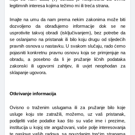
legitimnih interesa kojima težimo mi ili treća strana.
Imajte na umu da nam prema nekim zakonima može biti 
dozvoljeno da obrađujemo informacije dok se ne 
usprotivite takvoj obradi (isključivanjem), bez potrebe da 
se oslanjamo na pristanak ili bilo koju drugu od sljedećih 
pravnih osnova u nastavku. U svakom slučaju, rado ćemo 
pojasniti konkretnu pravnu osnovu koja se primjenjuje na 
obradu, a posebno da li je pružanje ličnih podataka 
zakonski ili ugovorni zahtjev, ili uvjet neophodan za 
sklapanje ugovora.
Otkrivanje informacija 
Ovisno o traženim uslugama ili za pružanje bilo koje 
usluge koju ste zatražili, možemo, uz vaš pristanak, 
podijeliti vaše podatke kao što su vaše ime i prezime, 
institucija u kojoj ste angažovani, vaše polje interesovanja 
te naslove vaših radova, sa pouzdanim trećim stranama 