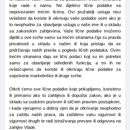
koje rade s nama. Ne dijelimo lične podatke sa 
nepovezanim trećim licima. Ovi pružatelji usluga nisu 
ovlašteni da koriste ili otkrivaju vaše podatke osim ako je 
to neophodno za obavljanje usluga u naše ime ili u skladu 
sa zakonskim zahtjevima. Vaše lične podatke možemo 
dijeliti u ove svrhe samo sa trećim stranama čija su pravila 
privatnosti u skladu s našim ili koja pristaju da se 
pridržavaju naših pravila u pogledu ličnih podataka. Ovim 
trećim stranama daju se lični podaci koji su im potrebni 
samo za obavljanje određenih funkcija, a mi ih ne 
ovlašćujemo da koriste ili otkrivaju lične podatke za 
sopstvene marketinške ili druge svrhe.
Otkrit ćemo sve lične podatke koje prikupljamo, koristimo 
ili primamo ako to zahtijeva ili dopušta zakon, ako je u 
skladu sa sudskim pozivom ili sličnim pravnim postupkom, 
i kada vjerujemo u dobroj vjeri da je otkrivanje neophodno 
za zaštitu naših prava, da zaštitimo vašu sigurnost ili 
sigurnost drugih te radi istraživanja prevare ili odgovora na 
zahtjev Vlade.