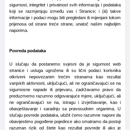
sigurnost, integritet i privatnost svih informacija i podataka 
koji se razmjenjuju između vas i Stranice; i (iii) takve 
informacije i podaci mogu biti pregledani ili mijenjani tokom 
prijenosa od strane treće strane, unatoč našim najboljim 
naporima.
Povreda podataka
U slučaju da postanemo svjesni da je sigurnost web 
stranice i usluga ugrožena ili su lični podaci korisnika 
otkriveni nepovezanim trećim stranama kao rezultat 
vanjskih aktivnosti, uključujući, ali ne ograničavajući se na 
sigurnosne napade ili prijevaru, zadržavamo pravo da 
preduzmemo razumno odgovarajuće mjere, uključujući, ali 
ne ograničavajući se na, istragu i izvještavanje, kao i 
obavještavanje i saradnju sa pravosudnim organima. U 
slučaju povrede podataka, uložit ćemo razumne napore da 
obavijestimo pogođene pojedince ako smatramo da postoji 
razuman rizik od štete kao rezultat povrede ili ako je 