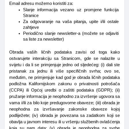
Email adresu možemo koristiti za:
Slanje informacija vezano uz promjene funkcija 
Stranice
Za odgovaranje na vaša pitanja, upite i/ili ostale 
zahtjeve
Periodično slanje newsletter-a (možete se odjaviti 
sa liste za newsletter)
Obrada vaših ličnih podataka zavisi od toga kako 
ostvarujete interakciju sa Stranicom, gde se nalazite u 
svijetu i da li se primjenjuje jedno od sljedećeg: (i) dali ste 
pristanak za jednu ili više specifičnih svrha; ovo se, 
međutim, ne primjenjuje kad god je obrada ličnih podataka 
podložna Kalifornijskom zakonu o privatnosti potrošača 
(CCPA) ili Općoj uredbi o zaštiti podataka (GDPR); (ii) 
pružanje informacija je neophodno za izvršenje ugovora sa 
vama i/ili za bilo koje predugovorne obaveze; (iii) obrada je 
neophodna za izvršavanje zakonske obaveze kojoj 
podliježete; (iv) obrada je povezana sa zadatkom koji se 
obavlja u javnom interesu ili u vršenju službenih ovlašćenja 
koja su nam data; (v) obrada je neophodna za svrhe 