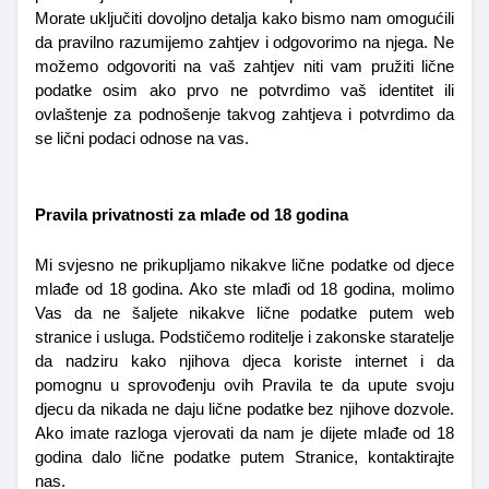
Morate uključiti dovoljno detalja kako bismo nam omogućili 
da pravilno razumijemo zahtjev i odgovorimo na njega. Ne 
možemo odgovoriti na vaš zahtjev niti vam pružiti lične 
podatke osim ako prvo ne potvrdimo vaš identitet ili 
ovlaštenje za podnošenje takvog zahtjeva i potvrdimo da 
se lični podaci odnose na vas.
Pravila privatnosti za mlađe od 18 godina
Mi svjesno ne prikupljamo nikakve lične podatke od djece 
mlađe od 18 godina. Ako ste mlađi od 18 godina, molimo 
Vas da ne šaljete nikakve lične podatke putem web 
stranice i usluga. Podstičemo roditelje i zakonske staratelje 
da nadziru kako njihova djeca koriste internet i da 
pomognu u sprovođenju ovih Pravila te da upute svoju 
djecu da nikada ne daju lične podatke bez njihove dozvole. 
Ako imate razloga vjerovati da nam je dijete mlađe od 18 
godina dalo lične podatke putem Stranice, kontaktirajte 
nas. 