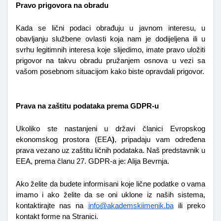
Pravo prigovora na obradu
Kada se lični podaci obrađuju u javnom interesu, u 
obavljanju službene ovlasti koja nam je dodijeljena ili u 
svrhu legitimnih interesa koje slijedimo, imate pravo uložiti 
prigovor na takvu obradu pružanjem osnova u vezi sa 
vašom posebnom situacijom kako biste opravdali prigovor.
Prava na zaštitu podataka prema GDPR-u
Ukoliko ste nastanjeni u državi članici Evropskog 
ekonomskog prostora (EEA
)
, pripadaju vam određena 
prava vezano uz zaštitu ličnih podataka. Naš predstavnik u 
EEA, prema članu 27. GDPR-a je: Alija Bevrnja.
Ako želite da budete informisani koje lične podatke o vama 
imamo i ako želite da se oni uklone iz naših sistema, 
kontaktirajte nas na 
info@akademskiimenik.ba
 ili preko 
kontakt forme na Stranici.