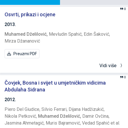
0
Osvrti, prikazi i ocjene
2013.
Muhamed Dželilović,
Mevludin Spahić,
Edin Šaković,
Mirza Džananović
Preuzmi PDF
Vidi više
0
Čovjek, Bosna i svijet u umjetničkim vidicima
Abdulaha Sidrana
2012.
Piero Del Giudice,
Silvio Ferrari,
Dijana Hadžizukić,
Nikola Petković,
Muhamed Dželilović,
Damir Ovčina,
Jasmina Ahmetagić,
Muris Bajramović,
Vedad Spahić et al.