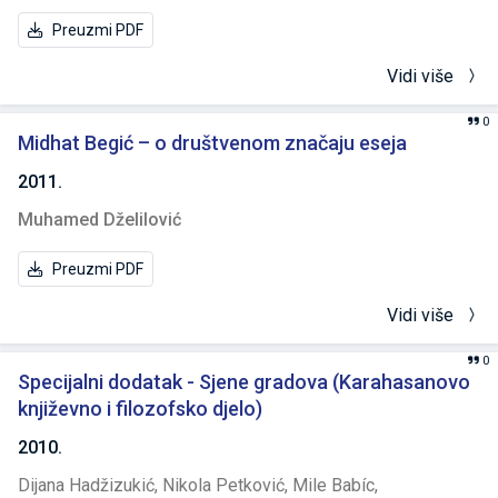
Preuzmi PDF
Vidi više
0
Midhat Begić – o društvenom značaju eseja
2011.
Muhamed Dželilović
Preuzmi PDF
Vidi više
0
Specijalni dodatak - Sjene gradova (Karahasanovo
književno i filozofsko djelo)
2010.
Dijana Hadžizukić,
Nikola Petković,
Mile Babíc,