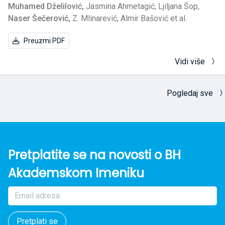
Muhamed Dželilović,
Jasmina Ahmetagić,
Ljiljana Šop,
Naser Šečerović,
Z. Mlinarević,
Almir Bašović et al.
Preuzmi PDF
Vidi više
Pogledaj sve
Pretplatite se na novosti o BH
Akademskom Imeniku
Pretplati se