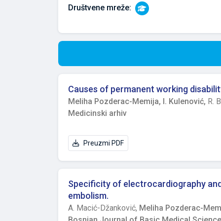
Društvene mreže:
Causes of permanent working disabilit
Meliha Pozderac-Memija,
I. Kulenović,
R. 
Medicinski arhiv
Preuzmi PDF
Specificity of electrocardiography an
embolism.
A. Macić-Džanković,
Meliha Pozderac-Mem
Bosnian Journal of Basic Medical Scienc