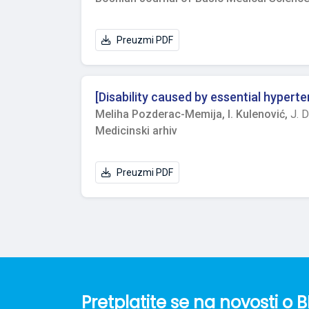
Preuzmi PDF
[Disability caused by essential hypert
Meliha Pozderac-Memija,
I. Kulenović,
J. 
Medicinski arhiv
Preuzmi PDF
Pretplatite se na novosti 