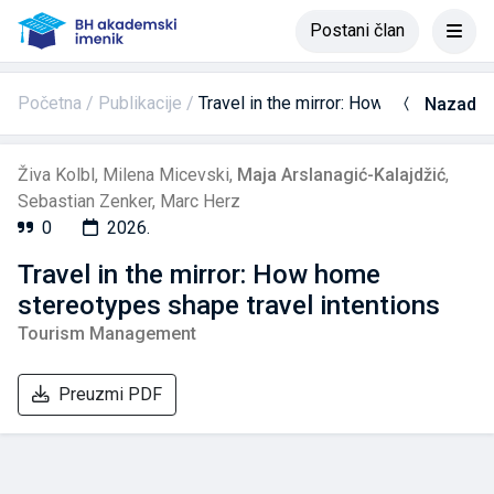
Postani član
Početna
Publikacije
Travel in the mirror: How home stereot
Nazad
Živa Kolbl
,
Milena Micevski
,
Maja Arslanagić-Kalajdžić
,
Sebastian Zenker
,
Marc Herz
0
2026.
Travel in the mirror: How home
stereotypes shape travel intentions
Tourism Management
Preuzmi PDF